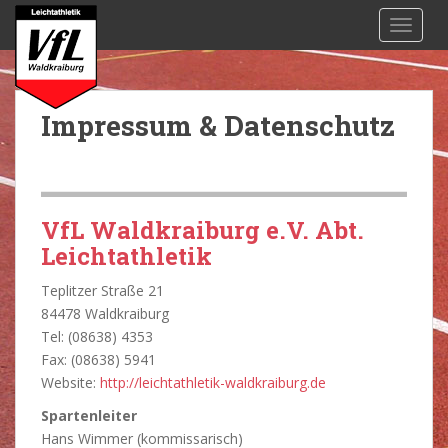
S
TOGGL
k
i
p
t
Impressum & Datenschutz
o
m
a
i
n
VfL Waldkraiburg e.V. Abt.
c
Leichtathletik
o
n
Teplitzer Straße 21
t
84478 Waldkraiburg
e
Tel: (08638) 4353
n
Fax: (08638) 5941
t
Website:
http://leichtathletik-waldkraiburg.de
Spartenleiter
Hans Wimmer (kommissarisch)