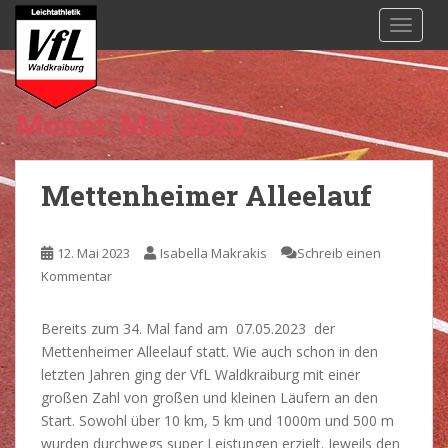
S
TOGGL
k
i
p
t
Monat:
Mai 2023
o
m
a
Mettenheimer Alleelauf
i
n
c
12. Mai 2023
Isabella Makrakis
Schreib einen
o
Kommentar
n
t
Bereits zum 34. Mal fand am 07.05.2023 der
e
Mettenheimer Alleelauf statt. Wie auch schon in den
n
letzten Jahren ging der VfL Waldkraiburg mit einer
t
großen Zahl von großen und kleinen Läufern an den
Start. Sowohl über 10 km, 5 km und 1000m und 500 m
wurden durchwegs super Leistungen erzielt. Jeweils den