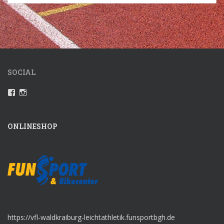
SOCIAL
Profil
Instagram
von
VfLWaldkraiburgLeichtathletik
auf
Facebook
ONLINESHOP
anzeigen
https://vfl-waldkraiburg-leichtathletik.funsportbgh.de