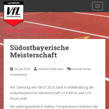
S
TOGGL
k
i
p
t
Monat:
Juli 2023
o
m
a
Südostbayerische
i
Meisterschaft
n
c
o
24. Juli 2023
Isabella Makrakis
Schreib einen
n
Kommentar
t
e
n
Am Samstag den 08.07.2023 fand in Waldkraiburg die
t
südostbayerische Meisterschaft U14 Block und U16
Einzel statt.
Bei außergewöhnlich heißen Temperaturen lieferten die