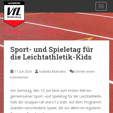
S
TOGGL
k
i
p
t
Monat:
Juli 2024
o
m
a
Sport- und Spieletag für
i
die Leichtathletik-Kids
n
c
o
17. Juli 2024
Isabella Makrakis
Schreib einen
n
Kommentar
t
e
n
Am Samstag, den 13. Juli fand zum ersten Mal ein
t
gemeinsamer Sport- und Spieletag für die Leichtathletik-
Kids der Gruppen U8 und U12 statt. Auf dem Programm
standen verschiedene Spiele, die vor allem im regulären