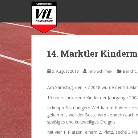
S
k
i
p
t
o
m
14. Marktler Kinder
a
i
n
5. August 2018
Tino Schimek
Bericht
c
o
Am Samstag, den 7.7.2018 wurde der 14. Mar
n
t
15 unerschrockene Kinder der Jahrgänge 2007-2
e
In knapp 3-stündigem Wettkampf haben sie si
n
gekämpft, wer der Beste wird sondern auch m
t
spaßiges und kurzweiliges Ereignis.
Mit vier 1. Plätzen, einem 2. Platz, sechs 3.Pl