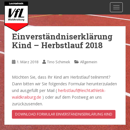
S
TOGGL
k
i
p
t
Einverständniserklärung
o
Kind – Herbstlauf 2018
m
a
i
1. März 2018
Tino Schimek
Allgemein
n
c
o
Möchten Sie, dass Ihr Kind am Herbstlauf teilnimmt?
n
Dann bitten wir Sie folgendes Formular herunterzuladen
t
und ausgefüllt per Mail (
herbstlauf@leichtathletik-
e
waldkraiburg.de
) oder auf dem Postweg an uns
n
zurückzusenden.
t
DOWNLOAD FORMULAR EINVERSTÄNDNISERKLÄRUNG KIND