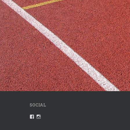
SOCIAL
Profil
Instagram
von
VfLWaldkraiburgLeichtathletik