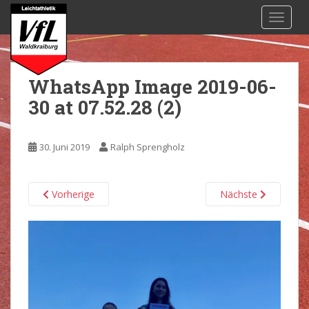
S
TOGGL
k
i
p
t
WhatsApp Image 2019-06-
o
30 at 07.52.28 (2)
m
a
i
30. Juni 2019
Ralph Sprengholz
n
c
o
Vorherige
Nächste
n
t
e
n
t