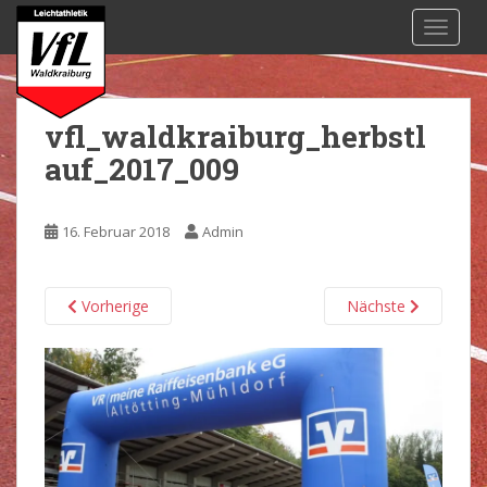
S
TOGGL
k
i
p
t
vfl_waldkraiburg_herbstl
o
auf_2017_009
m
a
i
16. Februar 2018
Admin
n
c
o
Vorherige
Nächste
n
t
e
n
t