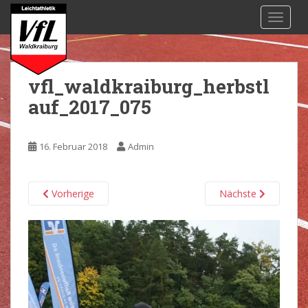
S
TOGGL
k
i
p
t
vfl_waldkraiburg_herbstl
o
auf_2017_075
m
a
i
16. Februar 2018
Admin
n
c
o
Vorherige
Nächste
n
t
e
n
t