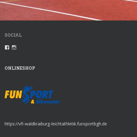
SOCIAL
Profil
Instagram
von
VfLWaldkraiburgLeichtathletik
auf
Facebook
ONLINESHOP
anzeigen
https://vfl-waldkraiburg-leichtathletik.funsportbgh.de