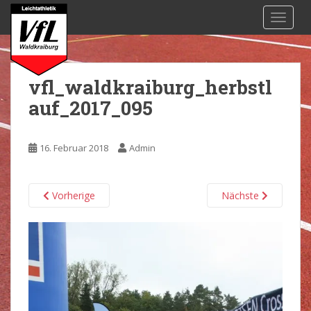
S
TOGGL
k
i
p
t
vfl_waldkraiburg_herbstl
o
auf_2017_095
m
a
i
16. Februar 2018
Admin
n
c
o
Vorherige
Nächste
n
t
e
n
t