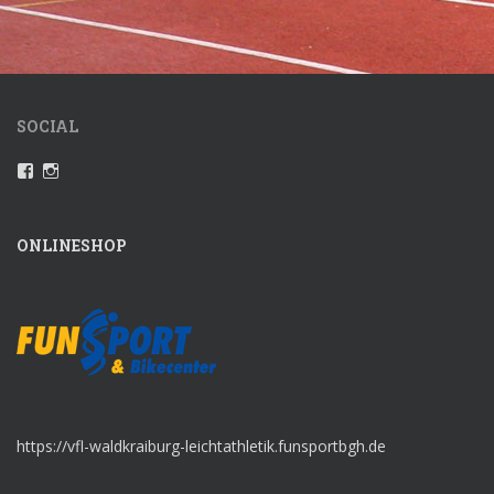
SOCIAL
Profil
Instagram
von
VfLWaldkraiburgLeichtathletik
auf
Facebook
ONLINESHOP
anzeigen
https://vfl-waldkraiburg-leichtathletik.funsportbgh.de