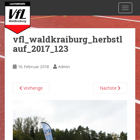
S
TOGGL
k
i
p
t
vfl_waldkraiburg_herbstl
o
auf_2017_123
m
a
i
16. Februar 2018
Admin
n
c
o
Vorherige
Nächste
n
t
e
n
t