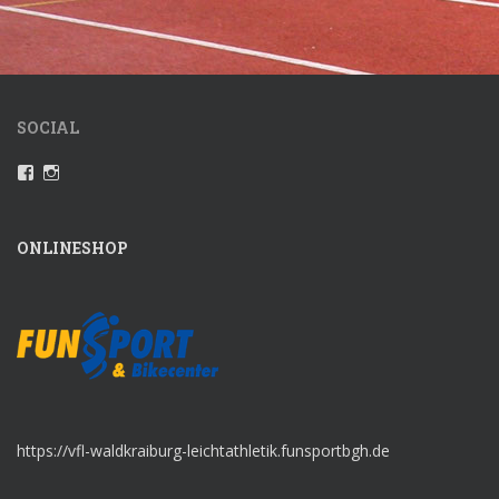
SOCIAL
Profil
Instagram
von
VfLWaldkraiburgLeichtathletik
auf
Facebook
ONLINESHOP
anzeigen
https://vfl-waldkraiburg-leichtathletik.funsportbgh.de