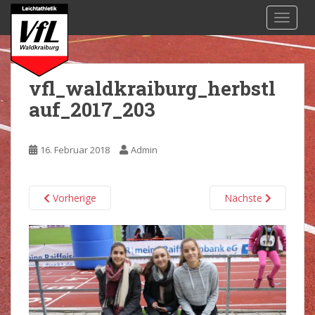
S
TOGGL
k
i
p
t
vfl_waldkraiburg_herbstl
o
auf_2017_203
m
a
i
16. Februar 2018
Admin
n
c
o
Vorherige
Nächste
n
t
e
n
t