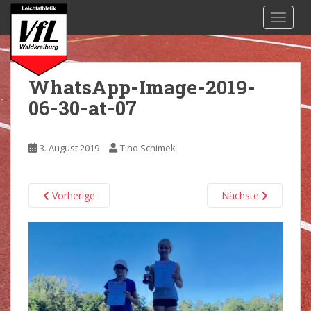
S
TOGGL
k
i
p
t
WhatsApp-Image-2019-
o
06-30-at-07
m
a
i
3. August 2019
Tino Schimek
n
c
o
Vorherige
Nächste
n
t
e
n
t