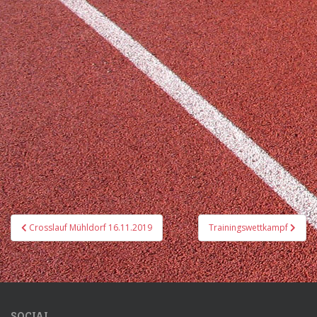
Beitrags-
Crosslauf Mühldorf 16.11.2019
Trainingswettkampf
Navigation
SOCIAL