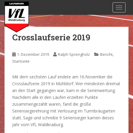
S
TOGGL
k
i
p
t
Crosslaufserie 2019
o
m
a
,
1. Dezember 2019
Ralph Sprengholz
Bericht
i
Startseite
n
c
Mit dem sechsten Lauf endete am 16.November die
o
Crosslaufserie 2019 in Mühldorf. Wer mindesten dreimal
n
an den Start gegangen war, kam in die Serienwertung.
t
Nachdem alle in den Läufen erzielten Punkte
e
zusammengezählt waren, fand die große
n
Seriensiegerehrung mit Verlosung im Turmbräugarten
t
statt. Sage und schreibe 9 Seriensieger kamen dieses
Jahr vom VfL Waldkraiburg.