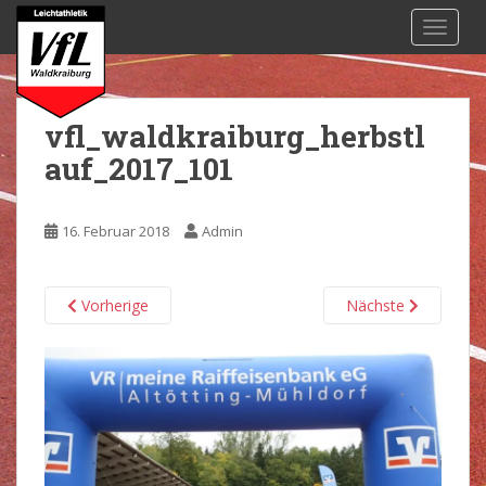
S
TOGGL
k
i
p
t
vfl_waldkraiburg_herbstl
o
auf_2017_101
m
a
i
16. Februar 2018
Admin
n
c
o
Vorherige
Nächste
n
t
e
n
t