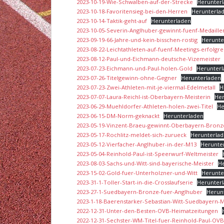
2023-10-19-Wie-Schwalben-auf-der-Strecke
Herunter
2023-10-18-Favoritensieg-bei-den-Herren
Herunterla
2023-10-14-Taktik-geht-auf
Herunterladen
2023-10-05-Severin-Anglhuber-gewinnt-fuenf-Medaille
2023-09-19-66-Jahre-und-kein-bisschen-rostig
Herunte
2023-08-22-Leichtathleten-auf-fuenf-Meetings-erfolgre
2023-08-12-Paul-und-Eichmann-deutsche-Vizemeister
2023-07-23-Eichmann-und-Paul-holen-Gold
Herunter
2023-07-26-Titelgewinn-ohne-Gegner
Herunterladen
2023-07-23-Zwei-Athleten-mit-je-viermal-Edelmetall
H
2023-07-07-Laura-Reichl-ist-Oberbayern-Meisterin
Her
2023-06-29-Muehldorfer-Athleten-holen-zwei-Titel
He
2023-06-15-DM-Norm-geknackt
Herunterladen
2023-05-19-Vinzent-Braeu-gewinnt-Oberbayern-Bronz
2023-05-17-Rochlitz-meldet-sich-zurueck
Herunterla
2023-05-12-Vierfacher-Anglhuber-in-der-M13
Herunte
2023-05-04-Reinhold-Paul-ist-Speerwurf-Weltmeister
2023-08-03-Sachs-und-Witt-sind-bayerische-Meister
H
2023-15-02-Gold-fuer-Unterholzner-und-Witt
Herunte
2023-31-1-Toller-Start-in-die-Crosslaufserie
Herunter
2023-27-1-Suedbayern-Bronze-fuer-Anglhuber
Herun
2023-1-18-Baerenstarker-Sebastian-Witt-Suedbayern-M
2022-12-31-Unter-den-Besten-OVB-Heimatzeitungen
2022-12-31-Sechster-WM-Titel-fuer-Reinhold-Paul-OV