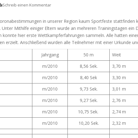
Schreib einen Kommentar
oronabestimmungen in unserer Region kaum Sportfeste stattfinden ko
. Unter Mithilfe einiger Eltern wurde an mehreren Trainingstagen ein
ten konnte hier erste Wettkampferfahrungen sammeln. Alle hatten eine
n erzielt. Anschließend wurden alle Teilnehmer mit einer Urkunde und
Jahrgang
50 m
Weit
m/2010
8,56 Sek.
3,70 m
m/2010
8,40 Sek
3,30 m
m/2010
9,73 Sek.
3,01 m
m/2010
9,27 Sek.
2,76 m
m/2010
10,75 Sek.
2,74 m
m/2010
10,20 Sek.
2,32 m