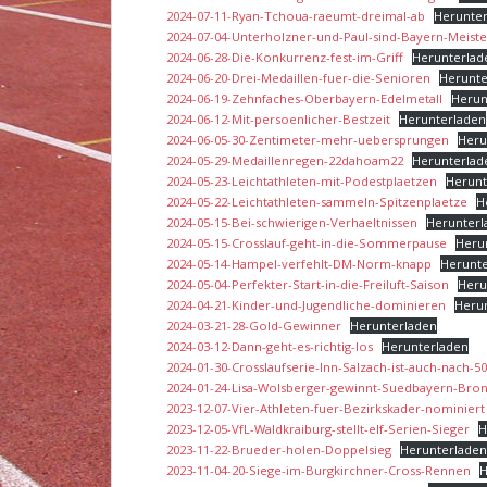
2024-07-11-Ryan-Tchoua-raeumt-dreimal-ab
Herunte
2024-07-04-Unterholzner-und-Paul-sind-Bayern-Meiste
2024-06-28-Die-Konkurrenz-fest-im-Griff
Herunterlad
2024-06-20-Drei-Medaillen-fuer-die-Senioren
Herunte
2024-06-19-Zehnfaches-Oberbayern-Edelmetall
Herun
2024-06-12-Mit-persoenlicher-Bestzeit
Herunterladen
2024-06-05-30-Zentimeter-mehr-uebersprungen
Heru
2024-05-29-Medaillenregen-22dahoam22
Herunterlad
2024-05-23-Leichtathleten-mit-Podestplaetzen
Herunt
2024-05-22-Leichtathleten-sammeln-Spitzenplaetze
H
2024-05-15-Bei-schwierigen-Verhaeltnissen
Herunterl
2024-05-15-Crosslauf-geht-in-die-Sommerpause
Heru
2024-05-14-Hampel-verfehlt-DM-Norm-knapp
Herunt
2024-05-04-Perfekter-Start-in-die-Freiluft-Saison
Heru
2024-04-21-Kinder-und-Jugendliche-dominieren
Heru
2024-03-21-28-Gold-Gewinner
Herunterladen
2024-03-12-Dann-geht-es-richtig-los
Herunterladen
2024-01-30-Crosslaufserie-Inn-Salzach-ist-auch-nach-50
2024-01-24-Lisa-Wolsberger-gewinnt-Suedbayern-Bro
2023-12-07-Vier-Athleten-fuer-Bezirkskader-nominiert
2023-12-05-VfL-Waldkraiburg-stellt-elf-Serien-Sieger
H
2023-11-22-Brueder-holen-Doppelsieg
Herunterlade
2023-11-04-20-Siege-im-Burgkirchner-Cross-Rennen
H