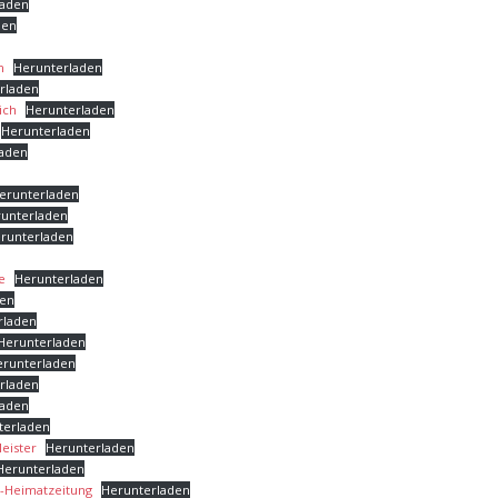
laden
den
n
Herunterladen
rladen
ich
Herunterladen
Herunterladen
laden
erunterladen
unterladen
runterladen
e
Herunterladen
den
rladen
Herunterladen
erunterladen
rladen
laden
terladen
eister
Herunterladen
Herunterladen
B-Heimatzeitung
Herunterladen