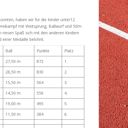
nnten, haben wir für die Kinder unter12
 Dreikampf mit Weitsprung, Ballwurf und 50m-
n riesen Spaß sich mit den anderen Kindern
 einer Medaille belohnt.
Ball
Punkte
Platz
27,50 m
872
1.
26,50 m
830
2.
15,50 m
564
3.
14,50 m
556
4.
19,00 m
495
5.
11,50 m
384
6.