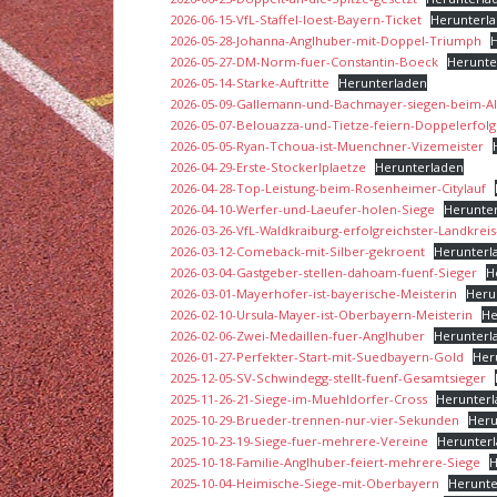
2026-06-15-VfL-Staffel-loest-Bayern-Ticket
Herunterl
2026-05-28-Johanna-Anglhuber-mit-Doppel-Triumph
2026-05-27-DM-Norm-fuer-Constantin-Boeck
Herunte
2026-05-14-Starke-Auftritte
Herunterladen
2026-05-09-Gallemann-und-Bachmayer-siegen-beim-Al
2026-05-07-Belouazza-und-Tietze-feiern-Doppelerfolg
2026-05-05-Ryan-Tchoua-ist-Muenchner-Vizemeister
2026-04-29-Erste-Stockerlplaetze
Herunterladen
2026-04-28-Top-Leistung-beim-Rosenheimer-Citylauf
2026-04-10-Werfer-und-Laeufer-holen-Siege
Herunte
2026-03-26-VfL-Waldkraiburg-erfolgreichster-Landkrei
2026-03-12-Comeback-mit-Silber-gekroent
Herunterl
2026-03-04-Gastgeber-stellen-dahoam-fuenf-Sieger
H
2026-03-01-Mayerhofer-ist-bayerische-Meisterin
Heru
2026-02-10-Ursula-Mayer-ist-Oberbayern-Meisterin
He
2026-02-06-Zwei-Medaillen-fuer-Anglhuber
Herunterl
2026-01-27-Perfekter-Start-mit-Suedbayern-Gold
Her
2025-12-05-SV-Schwindegg-stellt-fuenf-Gesamtsieger
2025-11-26-21-Siege-im-Muehldorfer-Cross
Herunter
2025-10-29-Brueder-trennen-nur-vier-Sekunden
Heru
2025-10-23-19-Siege-fuer-mehrere-Vereine
Herunter
2025-10-18-Familie-Anglhuber-feiert-mehrere-Siege
H
2025-10-04-Heimische-Siege-mit-Oberbayern
Herunte