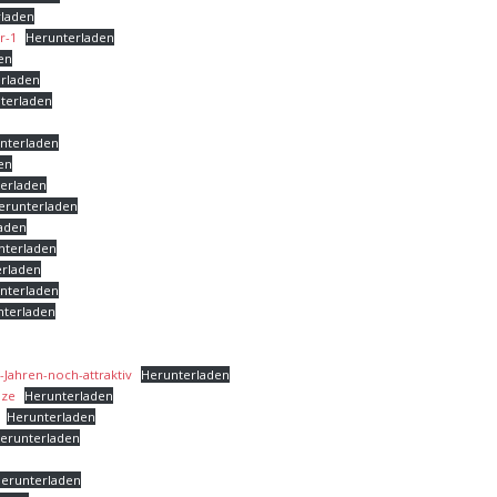
rladen
r-1
Herunterladen
en
rladen
terladen
nterladen
en
erladen
erunterladen
aden
nterladen
erladen
nterladen
nterladen
-Jahren-noch-attraktiv
Herunterladen
nze
Herunterladen
Herunterladen
erunterladen
n
erunterladen