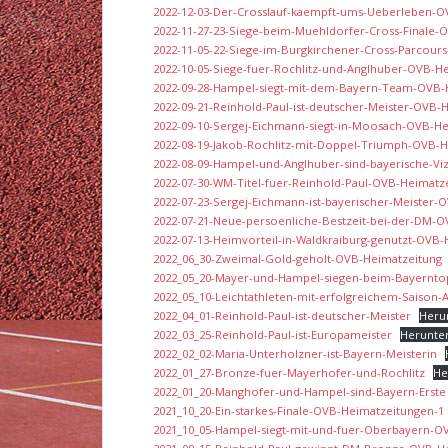
2022-12-03-Der-Crosslauf-kaempft-ums-Ueberleben-O
2022-11-27-23-Siege-beim-Muehldorfer-Cross-Finale-
2022-11-05-22-Siege-im-Burgkirchener-Cross-Parcour
2022-10-05-Siege-fuer-Rochlitz-und-Anglhuber-OVB-H
2022-09-28-Hampel-siegt-mit-dem-Bayern-Team-OVB-
2022-09-21-Reinhold-Paul-ist-deutscher-Meister-OVB-
2022-09-10-Sergej-Eichmann-siegt-in-Moosach-OVB-H
2022-08-19-Jakob-Rochlitz-mit-Doppel-Triumph-OVB-
2022-08-09-Hampel-und-Anglhuber-sind-bayerische-V
2022-07-30-WM-Titel-fuer-Reinhold-Paul-OVB-Heimatz
2022-07-23-Sergej-Eichmann-ist-bayerischer-Meister-
2022-07-21-Neue-persoenliche-Bestzeit-bei-der-DM-
2022-07-13-Heimvorteil-in-Waldkraiburg-genutzt-OVB-
2022_06_30-Zweimal-Gold-geholt-OVB-Heimatzeitung
2022_05_20-Mayer-und-Hampel-siegen-beim-Bayernto
2022_05_10-Leichtathleten-mit-erfolgreichem-Saison-
2022_04_01-Reinhold-Paul-ist-deutscher-Meister
Heru
2022_03_25-Reinhold-Paul-ist-Europameister
Herunte
2022_02_02-Maria-Unterholzner-ist-Bayern-Meisterin
2022_01_27-Bronze-fuer-Mayerhofer-und-Rochlitz
He
2022_01_20-Manghofer-und-Hampel-sind-Bayern-Erste
2021_10_20-Ein-starkes-Finale-OVB-Heimatzeitungen-1
2021_10_05-Hampel-siegt-mit-und-fuer-Oberbayern-O