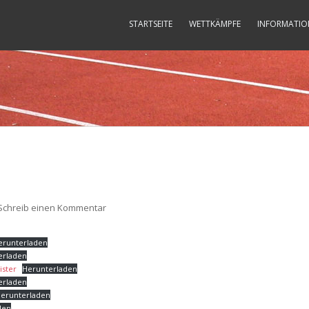
STARTSEITE
WETTKÄMPFE
INFORMATIO
Schreib einen Kommentar
erunterladen
erladen
ister
Herunterladen
erladen
erunterladen
den