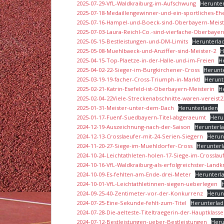
2025-07-29-VfL-Waldkraiburg-im-Aufschwung
Herunte
2025-07-18-Medaillengewinner-und-ein-sportliches-Eh
2025-07-16-Hampel-und-Boeck-sind-Oberbayern-Meist
2025-07-03-Laura-Reichl-Co.-sind-vierfache-Oberbayer
2025-05-15-Bestleistungen-und-DM-Limits
Herunterla
2025-05-08-Muehlbaeck-und-Anziffer-sind-Meister-2
H
2025-04-15-Top-Plaetze-in-der-Halle-und-im-Freien
H
2025-04-02-22-Sieger-im-Burgkirchener-Cross
Herunt
2025-03-19-19-facher-Cross-Triumph-in-Marktl
Herunt
2025-02-21-Katrin-Esefeld-ist-Oberbayern-Meisterin
H
2025-02-04-22Viele-Streckenabschnitte-waren-vereist2
2025-01-31-Meister-unter-dem-Dach
Herunterladen
2025-01-17-Fuenf-Suedbayern-Titel-abgeraeumt
Heru
2024-12-19-Auszeichnung-nach-der-Saison
Herunterl
2024-12-13-Crosslaeufer-mit-24-Serien-Siegern
Herun
2024-11-20-27-Siege-im-Muehldorfer-Cross
Herunter
2024-10-24-Leichtathleten-holen-17-Siege-im-Crosslau
2024-10-16-VfL-Waldkraiburg-als-erfolgreichster-Landk
2024-10-09-Es-fehlten-am-Ende-drei-Meter
Herunterl
2024-10-01-VfL-Leichtathletinnen-siegen-ueberlegen
2024-09-25-40-Zentimeter-vor-der-Konkurrenz
Herun
2024-07-25-Eine-Sekunde-fehlt-zum-Titel
Herunterla
2024-07-28-Die-aelteste-Titeltraegerin-der-Hauptklasse
2024-07-12-Bestleistungen-ueber-Bestleistungen
Heru