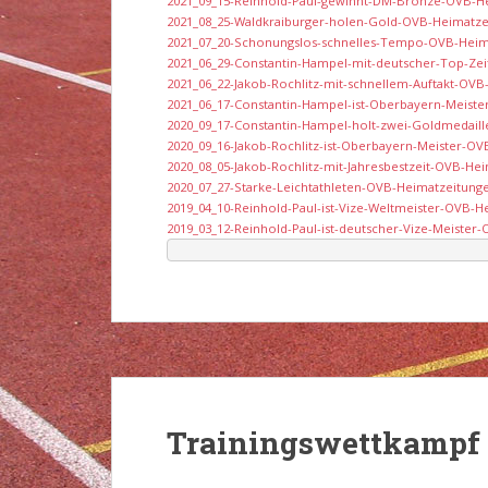
2021_09_15-Reinhold-Paul-gewinnt-DM-Bronze-OVB-H
2021_08_25-Waldkraiburger-holen-Gold-OVB-Heimatze
2021_07_20-Schonungslos-schnelles-Tempo-OVB-Heim
2021_06_29-Constantin-Hampel-mit-deutscher-Top-Ze
2021_06_22-Jakob-Rochlitz-mit-schnellem-Auftakt-OV
2021_06_17-Constantin-Hampel-ist-Oberbayern-Meist
2020_09_17-Constantin-Hampel-holt-zwei-Goldmedail
2020_09_16-Jakob-Rochlitz-ist-Oberbayern-Meister-O
2020_08_05-Jakob-Rochlitz-mit-Jahresbestzeit-OVB-He
2020_07_27-Starke-Leichtathleten-OVB-Heimatzeitung
2019_04_10-Reinhold-Paul-ist-Vize-Weltmeister-OVB-
2019_03_12-Reinhold-Paul-ist-deutscher-Vize-Meister
Trainingswettkampf